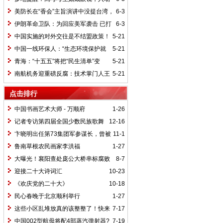
前须接受查验
美防长在“香会”主旨演讲中没提台湾，
6-3
国台办回应
伊朗革命卫队：为回应美军袭击 已打
6-3
击美以船只及美军基地
中国实施的对外交往是不结盟政策！
5-21
中国一线环保人：“生态环境保护就
5-21
是为民造福的实事”
青海：“十五五”将把“民生清单”变
5-21
成“幸福账单”
南航机务迎重磅反腐：技术掌门人王
5-21
锦申落马，昔日学霸高管为何折戟?
点击排行
中国书画艺术大师 - 万顺府
1-26
记者专访第四届全国少数民族歌舞
12-16
比赛金奖得主登巴郎布和罗玉荣
卞晓明出任第73集团军参谋长，曾被
11-1
称为“闪电”旅长
鲁南草根农民画家李洪福
1-27
大曝光！襄阳查处庞公大桥串标腐败
8-7
案 多人被抓
迎接二十大诗词汇
10-23
《欢庆党的二十大》
10-18
民心春晚于北京顺利举行
1-27
这些小区乱堆放真的该整整了！快来
7-17
看看你的小区有没有类似情况
中国002型航母将配4部蒸汽弹射器?
7-19