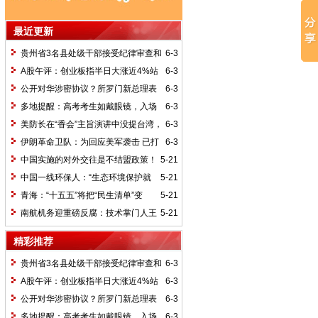
最近更新
贵州省3名县处级干部接受纪律审查和
6-3
监察调查
A股午评：创业板指半日大涨近4%站
6-3
上4200点，CPO、激光雷达、光通信等概
公开对华涉密协议？所罗门新总理表
6-3
念走强
态
多地提醒：高考考生如戴眼镜，入场
6-3
前须接受查验
美防长在“香会”主旨演讲中没提台湾，
6-3
国台办回应
伊朗革命卫队：为回应美军袭击 已打
6-3
击美以船只及美军基地
中国实施的对外交往是不结盟政策！
5-21
中国一线环保人：“生态环境保护就
5-21
是为民造福的实事”
青海：“十五五”将把“民生清单”变
5-21
成“幸福账单”
南航机务迎重磅反腐：技术掌门人王
5-21
锦申落马，昔日学霸高管为何折戟?
精彩推荐
贵州省3名县处级干部接受纪律审查和
6-3
监察调查
A股午评：创业板指半日大涨近4%站
6-3
上4200点，CPO、激光雷达、光通信等概
公开对华涉密协议？所罗门新总理表
6-3
念走强
态
多地提醒：高考考生如戴眼镜，入场
6-3